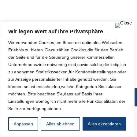
Seit dem 01.05.2014 gilt mit der Regelung des § 23
Abs. 1 a StVO: Wer während der Autofahrt ein Mobil-
oder Autotelefon nutzt (aufnimmt oder in der Hand
Wir legen Wert auf Ihre Privatsphäre
hält), zahlt ein Bußgeld von 60 €. Die Frage: Gilt dies
Wir verwenden Cookies,um Ihnen ein optimales Webseiten-
auch, wenn ich über eine Freisprechanlage telefoniere
Erlebnis zu bieten. Dazu zählen Cookies,die für den Betrieb
und das Telefon lediglich in der Hand halte? Nach…
der Seite und für die Steuerung unserer kommerziellen
Unternehmensziele notwendig sind,sowie solche,die lediglich
zu anonymen Statistikzwecken,für Komforteinstellungen oder
zur Anzeige personalisierter Inhalte genutzt werden. Sie
können selbst entscheiden,welche Kategorien Sie zulassen
möchten. Bitte beachten Sie,dass auf Basis Ihrer
Fußzeile
Einstellungen womöglich nicht mehr alle Funktionalitäten der
Seite zur Verfügung stehen.
Anpassen
Alles ablehnen
Alles akzeptieren