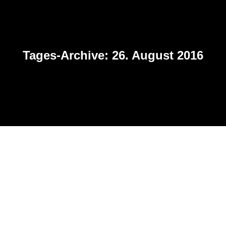
Tages-Archive:
26. August 2016
Benutzung eines Mobiltelefons
während der Autofahrt
Allgemein
Von
HSW
26. August 2016
Kommentar hinterlassen