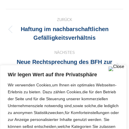
Kommentarnavigation
ZURÜCK
Haftung im nachbarschaftlichen
Vorheriger
Gefälligkeitsverhältnis
Beitrag:
NÄCHSTES
Neue Rechtsprechung des BFH zur
Behandlung von Teilzahlungen bei
Nächster
Wir legen Wert auf Ihre Privatsphäre
Beitrag:
Abfindungen
Wir verwenden Cookies,um Ihnen ein optimales Webseiten-
Erlebnis zu bieten. Dazu zählen Cookies,die für den Betrieb
der Seite und für die Steuerung unserer kommerziellen
Unternehmensziele notwendig sind,sowie solche,die lediglich
Schreibe einen Kommentar
zu anonymen Statistikzwecken,für Komforteinstellungen oder
zur Anzeige personalisierter Inhalte genutzt werden. Sie
können selbst entscheiden,welche Kategorien Sie zulassen
Sie müssen
eingeloggt sein
um Kommentare zu posten.