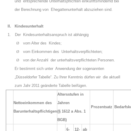
und entsprechende Unterhaltspflichten einkunftsmindernd bei
der Berechnung von Ehegattenunterhalt abzuziehen sind.
II.
Kindesunterhalt
1.
Der Kindesunterhaltsanspruch ist abhängig
Ø
vom Alter des Kindes;
Ø
vom Einkommen des Unterhaltsverpflichteten;
Ø
von der Anzahl der unterhaltsverpflichteten Personen.
Er bestimmt sich unter Anwendung der sogenannten
„Düsseldorfer Tabelle“. Zu Ihrer Kenntnis dürfen wir die aktuell
zum Jahr 2011 geänderte Tabelle beifügen.
Altersstufen in
Nettoeinkommen des
Jahren
Prozentsatz
Bedarfsk
Barunterhaltspflichtigen
(§ 1612 a Abs. 1
BGB)
6-
12-
ab