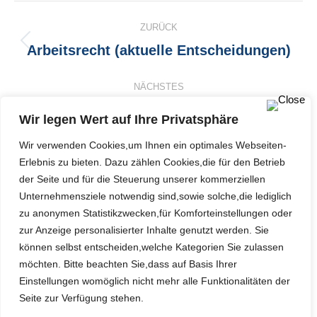
Kommentarnavigation
ZURÜCK
Arbeitsrecht (aktuelle Entscheidungen)
Vorheriger
Beitrag:
NÄCHSTES
Patchwork – nichteheliche
Wir legen Wert auf Ihre Privatsphäre
Nächster
Lebensgemeinschaft
Beitrag:
Wir verwenden Cookies,um Ihnen ein optimales Webseiten-
Erlebnis zu bieten. Dazu zählen Cookies,die für den Betrieb
der Seite und für die Steuerung unserer kommerziellen
Unternehmensziele notwendig sind,sowie solche,die lediglich
Schreibe einen Kommentar
zu anonymen Statistikzwecken,für Komforteinstellungen oder
zur Anzeige personalisierter Inhalte genutzt werden. Sie
können selbst entscheiden,welche Kategorien Sie zulassen
Sie müssen
eingeloggt sein
um Kommentare zu posten.
möchten. Bitte beachten Sie,dass auf Basis Ihrer
Einstellungen womöglich nicht mehr alle Funktionalitäten der
Seite zur Verfügung stehen.